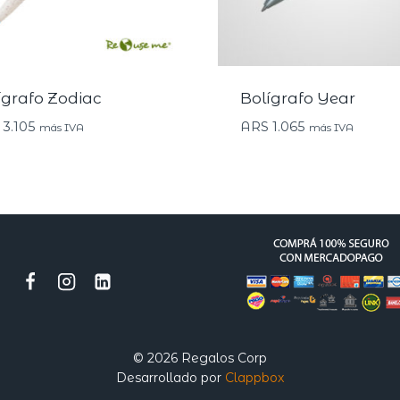
ígrafo Zodiac
Bolígrafo Year
3.105
ARS
1.065
más IVA
más IVA
© 2026 Regalos Corp
Desarrollado por
Clappbox