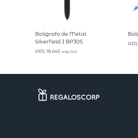
Boligrafo de Metal
Bol
Silverfield I BP305
ARS
ARS
18.645
más IVA