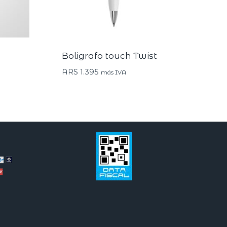
Boligrafo touch Twist
ARS
1.395
más IVA