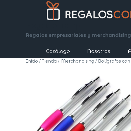
Saltar
al
contenido
Regalos Corp
Regalos empresariales y merchandising
Catálogo
Nosotros
A
Inicio
/
Tienda
/
Merchandising
/
Bolígrafos con