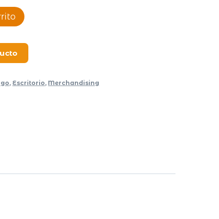
rito
ducto
ogo
,
Escritorio
,
Merchandising