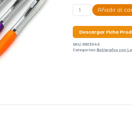
Bolígrafo
Añadir al car
Silver
cantidad
Descargar Ficha Pro
SKU:
RB1304S
Categorías:
Bolígrafos con L