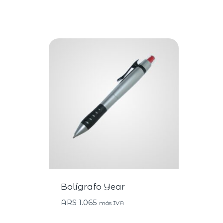
Bolígrafo Year
ARS
1.065
más IVA