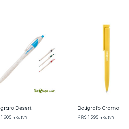
ígrafo Desert
Boligrafo Croma
1.605
ARS
1.395
más IVA
más IVA