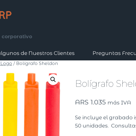
 corporativo
lgunos de Nuestros Clientes
Preguntas Frec
 Logo
/
Bolígrafo Sheldon
Bolígrafo She
ARS
1.035
más IVA
Se incluye el grabado i
50 unidades. Consultas