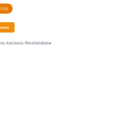
rito
ducto
ogo
,
Escritorio
,
Merchandising