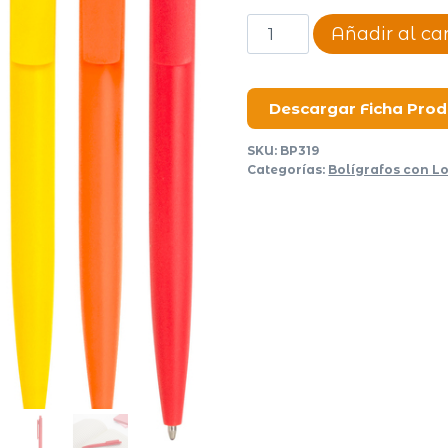
Bolígrafo
Añadir al car
Sheldon
cantidad
Descargar Ficha Pro
SKU:
BP319
Categorías:
Bolígrafos con L