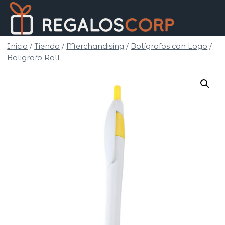
Saltar
Regalo
al
Corp
contenido
Inicio
/
Tienda
/
Merchandising
/
Bolígrafos con Logo
/
Boligrafo Roll