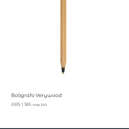
Boligrafo Verywood
ARS
1.185
más IVA