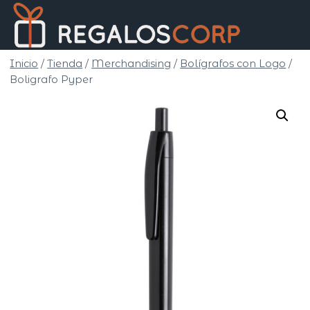
Saltar
Regalo
al
Corp
contenido
Inicio
/
Tienda
/
Merchandising
/
Bolígrafos con Logo
/
Boligrafo Pyper