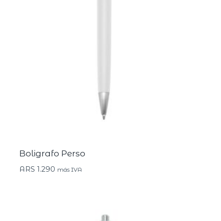
Boligrafo Perso
ARS
1.290
más IVA