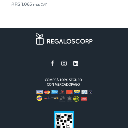
ARS
1.065
más IVA