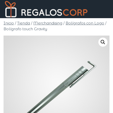
Saltar
Regalo
al
Corp
contenido
Inicio
/
Tienda
/
Merchandising
/
Bolígrafos con Logo
/
Bolígrafo touch Gravity