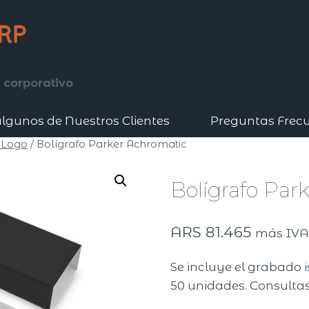
 corporativo
lgunos de Nuestros Clientes
Preguntas Frec
 Logo
/
Bolígrafo Parker Achromatic
Bolígrafo Par
ARS
81.465
más IV
Se incluye el grabado i
50 unidades. Consultas