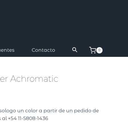
uentes
Contacto
0
ker Achromatic
A
sologo un color a partir de un pedido de
 al +54 11-5808-1436