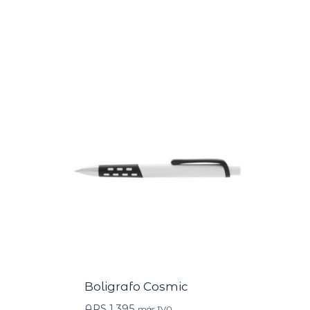
Boligrafo Cosmic
ARS
1.395
más IVA