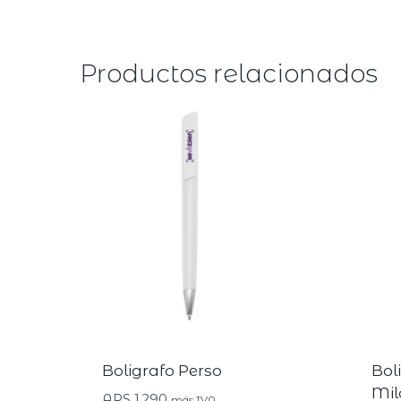
Productos relacionados
Boligrafo Perso
Bol
Mil
ARS
1.290
más IVA