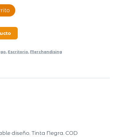
rito
ducto
ogo
,
Escritorio
,
Merchandising
able diseño. Tinta Negra. COD