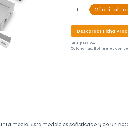
Bolígrafo
Añadir al car
Parker
Achromatic
cantidad
Descargar Ficha Pro
SKU:
p13.024
Categorías:
Bolígrafos con L
nta media. Este modelo es sofisticado y de un not