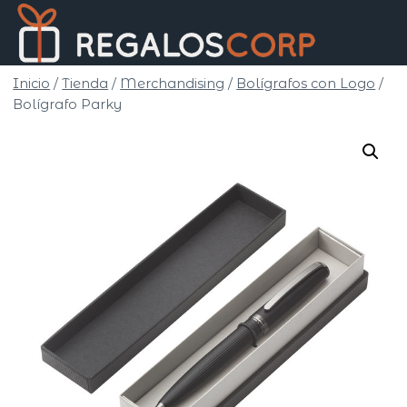
Saltar
Regalo
al
Corp
contenido
Inicio
/
Tienda
/
Merchandising
/
Bolígrafos con Logo
/
Bolígrafo Parky