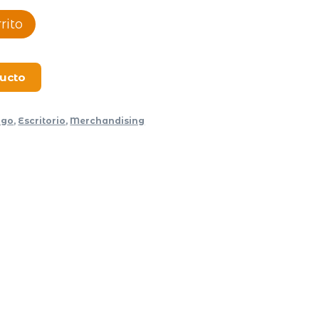
rito
ducto
ogo
,
Escritorio
,
Merchandising