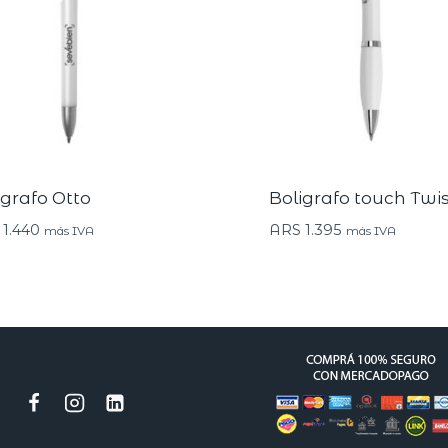
igrafo Otto
Boligrafo touch Twis
1.440
ARS
1.395
más IVA
más IVA