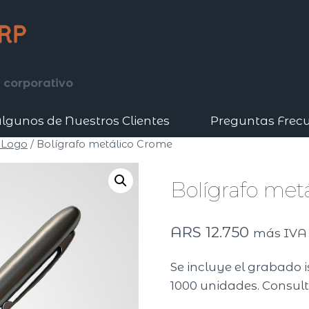
 corporativo
lgunos de Nuestros Clientes
Preguntas Frec
 Logo
/
Bolígrafo metálico Crome
Bolígrafo met
ARS
12.750
más IVA
Se incluye el grabado 
1000 unidades. Consult