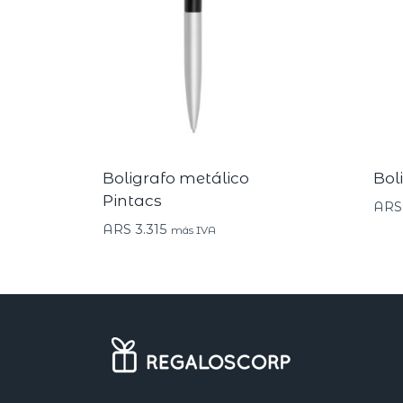
Boligrafo metálico
Bol
Pintacs
ARS
ARS
3.315
más IVA