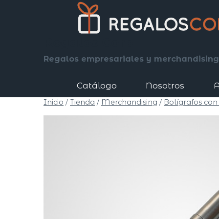
Saltar
al
contenido
Regalos Corp
Regalos empresariales y merchandising
Catálogo
Nosotros
A
Inicio
/
Tienda
/
Merchandising
/
Bolígrafos con