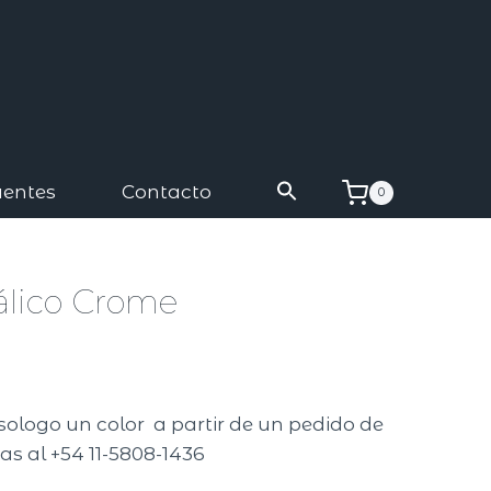
uentes
Contacto
0
álico Crome
isologo un color a partir de un pedido de
as al +54 11-5808-1436