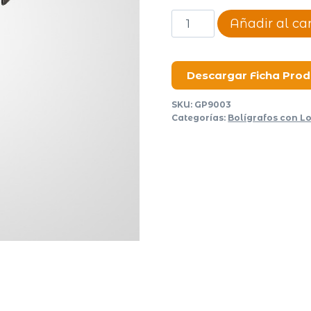
Bolígrafo
Añadir al car
metálico
Crome
cantidad
Descargar Ficha Pro
SKU:
GP9003
Categorías:
Bolígrafos con L