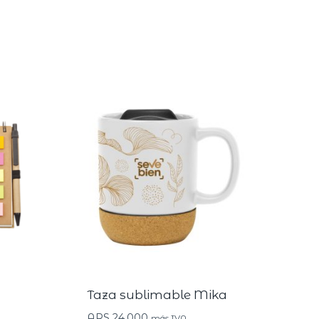
Taza sublimable Mika
ARS
24.000
más IVA