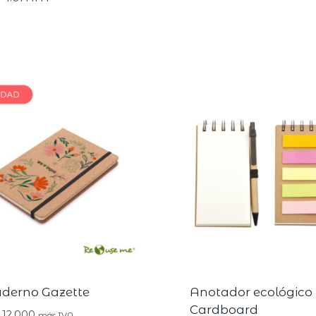
derno Gazette
Anotador ecológico
Cardboard
12.000
más IVA