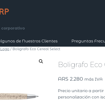
 corporativo
lgunos de Nuestros Clientes
Preguntas Frec
 Logo
/
Boligrafo Eco Cereal Select
Boligrafo Eco 
ARS
2.280
más IVA
Precio unitario a parti
personalización con iso