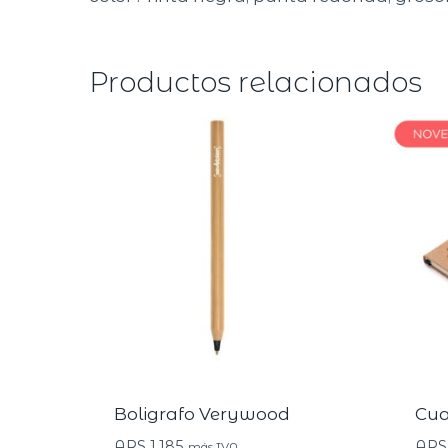
Productos relacionados
Boligrafo Verywood
Cua
ARS
1.185
ARS
más IVA