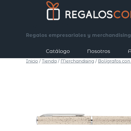
Saltar
al
contenido
Regalos Corp
Regalos empresariales y merchandising
Catálogo
Nosotros
A
Inicio
/
Tienda
/
Merchandising
/
Bolígrafos con