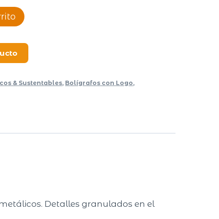
rito
ducto
icos & Sustentables
,
Bolígrafos con Logo
,
 metálicos. Detalles granulados en el