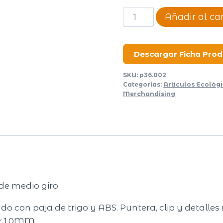
Boligrafo
Añadir al car
Eco
Cereal
Select
Descargar Ficha Pro
cantidad
SKU:
p36.002
Categorías:
Artículos Ecológ
Merchandising
 de medio giro
do con paja de trigo y ABS. Puntera, clip y detalles
or 1.0MM