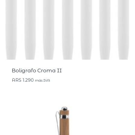
Boligrafo Croma II
ARS
1.290
más IVA