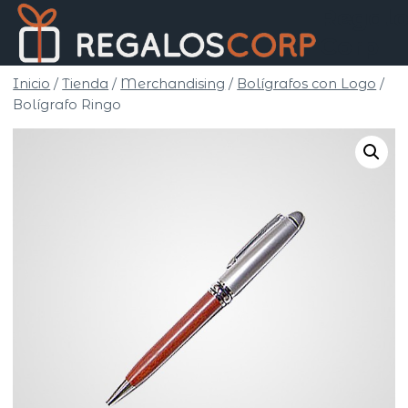
Saltar
Regalo
al
Corp
contenido
Inicio
/
Tienda
/
Merchandising
/
Bolígrafos con Logo
/
Bolígrafo Ringo