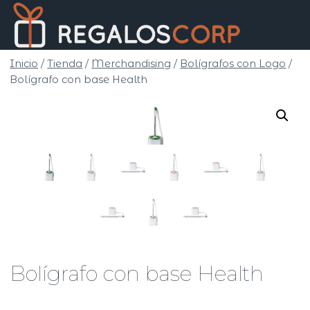
Saltar
Regalo
al
Corp
contenido
Inicio
/
Tienda
/
Merchandising
/
Bolígrafos con Logo
/
Bolígrafo con base Health
Bolígrafo con base Health