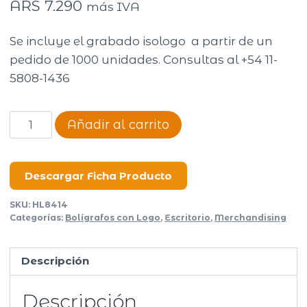
ARS
7.290
más IVA
Se incluye el grabado isologo a partir de un
pedido de 1000 unidades. Consultas al +54 11-
5808-1436
Bolígrafo
Añadir al carrito
con
base
Health
Descargar Ficha Producto
cantidad
SKU:
HL8414
Categorías:
Bolígrafos con Logo
,
Escritorio
,
Merchandising
Descripción
Descripción