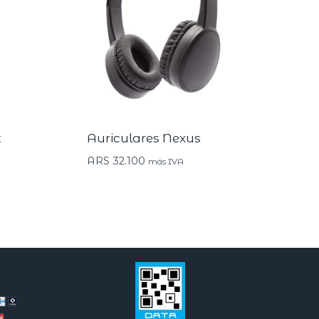
t
Auriculares Nexus
ARS
32.100
más IVA