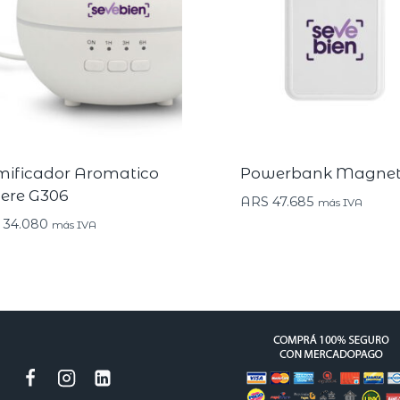
ificador Aromatico
Powerbank Magne
ere G306
ARS
47.685
más IVA
34.080
más IVA