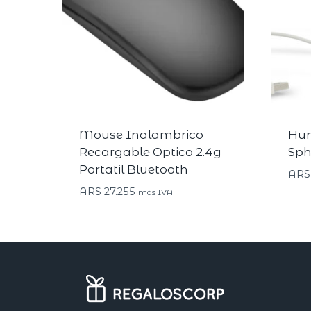
Mouse Inalambrico
Hum
Recargable Optico 2.4g
Sph
Portatil Bluetooth
ARS
ARS
27.255
más IVA