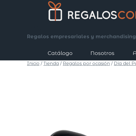
Saltar
al
contenido
Regalos Corp
Regalos empresariales y merchandising
Catálogo
Nosotros
A
Inicio
/
Tienda
/
Regalos por ocasión
/
Día del P