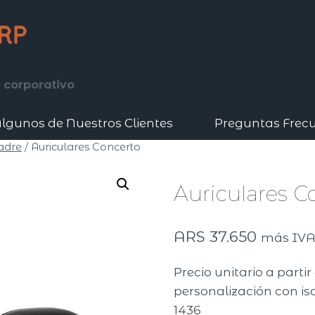
 corporativo
lgunos de Nuestros Clientes
Preguntas Frec
adre
/
Auriculares Concerto
Auriculares C
ARS
37.650
más IV
Precio unitario a parti
personalización con iso
1436