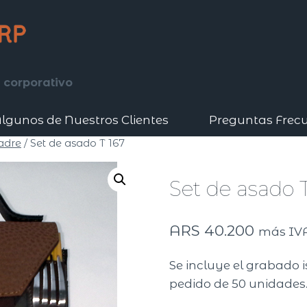
 corporativo
lgunos de Nuestros Clientes
Preguntas Frec
adre
/
Set de asado T 167
Set de asado 
ARS
40.200
más IV
Se incluye el grabado 
pedido de 50 unidades.