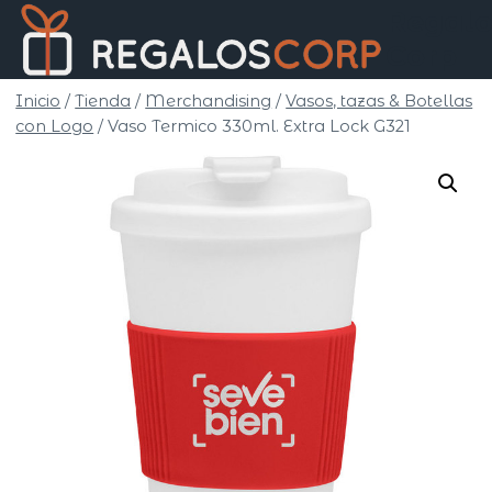
Saltar
Regalo
al
Corp
contenido
Inicio
/
Tienda
/
Merchandising
/
Vasos, tazas & Botellas
con Logo
/
Vaso Termico 330ml. Extra Lock G321