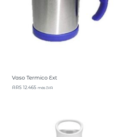
Vaso Termico Ext
ARS
12.465
más IVA