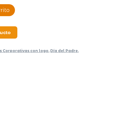
rito
ducto
s Corporativas con logo
,
Día del Padre
,