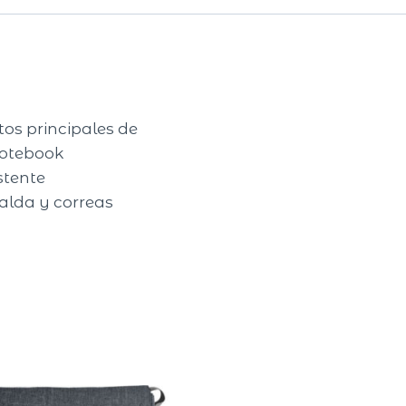
tos principales de
notebook
stente
alda y correas
.