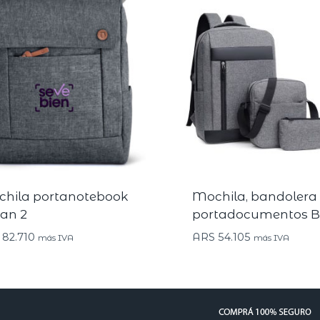
hila portanotebook
Mochila, bandolera
an 2
portadocumentos B
82.710
ARS
54.105
más IVA
más IVA