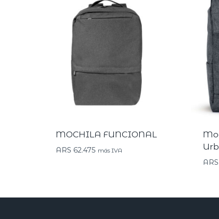
MOCHILA FUNCIONAL
Moc
Urb
ARS
62.475
más IVA
ARS