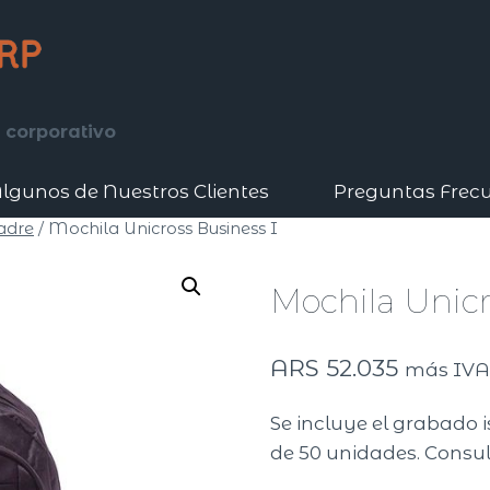
 corporativo
lgunos de Nuestros Clientes
Preguntas Frec
adre
/
Mochila Unicross Business I
Mochila Unicr
ARS
52.035
más IV
Se incluye el grabado 
de 50 unidades. Consul