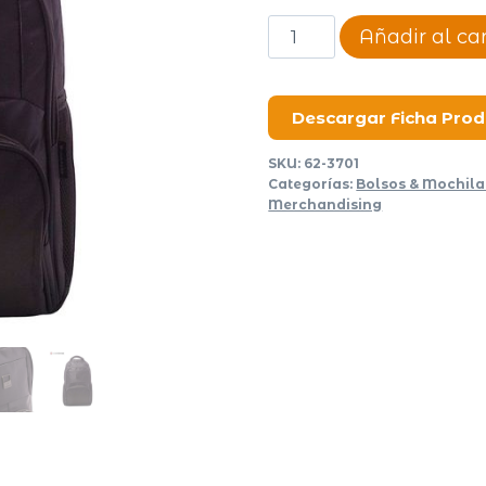
Mochila
Añadir al car
Unicross
Business
I
Descargar Ficha Pro
cantidad
SKU:
62-3701
Categorías:
Bolsos & Mochila
Merchandising