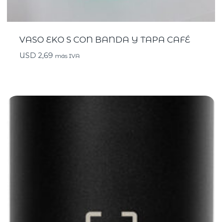
VASO EKO S CON BANDA Y TAPA CAFÉ
USD
2,69
más IVA