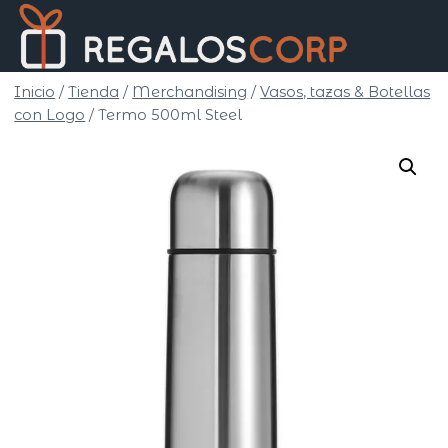
Saltar
Regalo
al
Corp
contenido
Inicio
/
Tienda
/
Merchandising
/
Vasos, tazas & Botellas
con Logo
/
Termo 500ml Steel