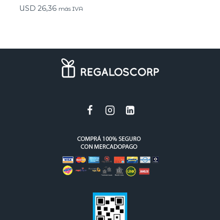
USD
26,36
más IVA