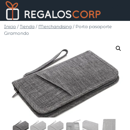
Saltar
Regalo
al
Corp
contenido
Inicio
/
Tienda
/
Merchandising
/
Porta pasaporte
Giramondo