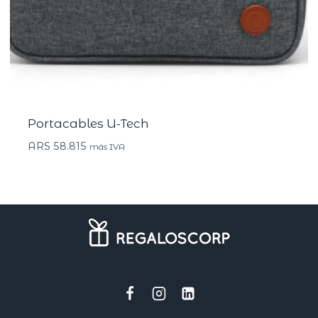
Portacables U-Tech
ARS
58.815
más IVA