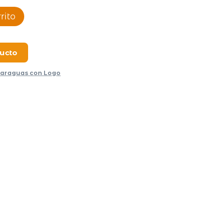
rito
ducto
araguas con Logo