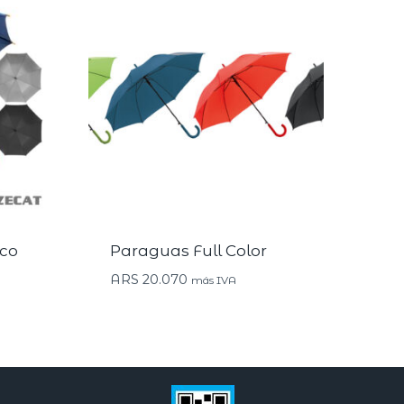
co
Paraguas Full Color
ARS
20.070
más IVA