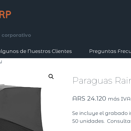
 corporativo
lgunos de Nuestros Clientes
Preguntas Frec
y
Paraguas Rai
ARS
24.120
más IVA
Se incluye el grabado i
50 unidades. Consultas