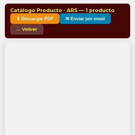
Catálogo Producto · ARS — 1 producto
⬇ Descargar PDF
✉ Enviar por email
← Volver