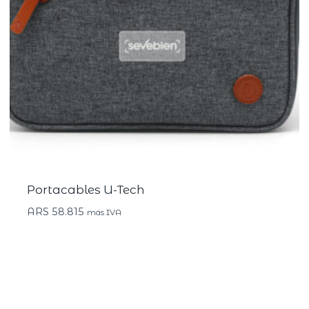
Portacables U-Tech
ARS
58.815
más IVA