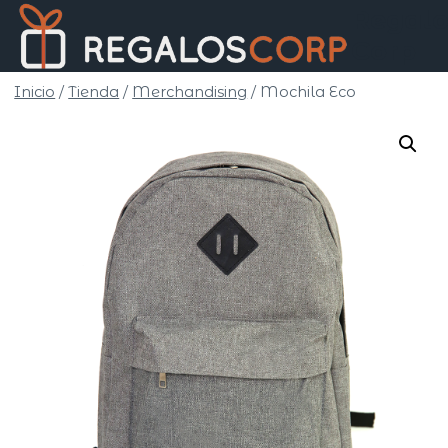
Saltar
Regalo
al
Corp
contenido
Inicio
/
Tienda
/
Merchandising
/
Mochila Eco