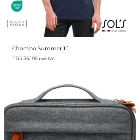
Chomba Summer II
ARS
36.105
más IVA