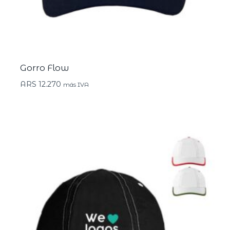
Gorro Flow
ARS
12.270
más IVA