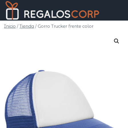
Saltar
Regalo
al
Corp
contenido
Inicio
/
Tienda
/
Gorro Trucker frente color