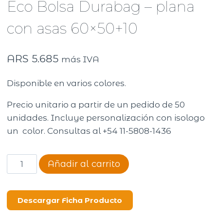
Eco Bolsa Durabag – plana
con asas 60×50+10
ARS
5.685
más IVA
Disponible en varios colores.
Precio unitario a partir de un pedido de 50
unidades. Incluye personalización con isologo
un color. Consultas al +54 11-5808-1436
Eco
Añadir al carrito
Bolsa
Durabag
-
Descargar Ficha Producto
plana