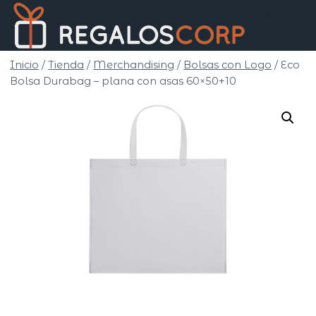
Saltar
Regalo
al
Corp
contenido
Inicio
/
Tienda
/
Merchandising
/
Bolsas con Logo
/
Eco
Bolsa Durabag – plana con asas 60×50+10