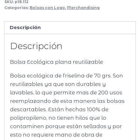
SKU:
p18.112
con
Categorías:
Bolsas con Logo
,
Merchandising
asas
60x50+10
Descripción
cantidad
Descripción
Bolsa Ecológica plana reutilizable
Bolsa ecológica de friselina de 70 grs. Son
reutilizables ya que son durables y
lavables, lo que permite mas de 200 usos
reemplazando de esta manera las bolsas
descartables. Están hechas 100% de
polipropileno, no tienen hilos que lo
contaminen porque están sellados y por
esto no requiere mano de obra de