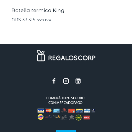
Botella termica King
ARS
33.315
más IVA