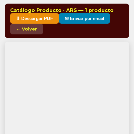
Catálogo Producto · ARS — 1 producto
⬇ Descargar PDF
✉ Enviar por email
← Volver