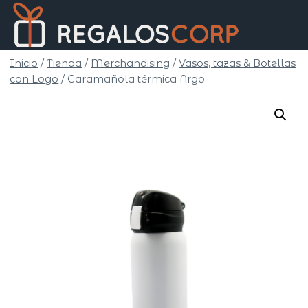
Saltar
Regalo
al
Corp
contenido
Inicio
/
Tienda
/
Merchandising
/
Vasos, tazas & Botellas
con Logo
/
Caramañola térmica Argo